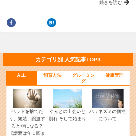
続きを読む
カテゴリ別 人気記事TOP3
ALL
飼育方法
グルーミン
健康管理
グ
ペットを捨てた
ぐみとの出会いと
ハリネズミの個性
り、繁殖、譲渡す
別れ そして始まり
について
ると罪になる？
【譲渡は年１回ま