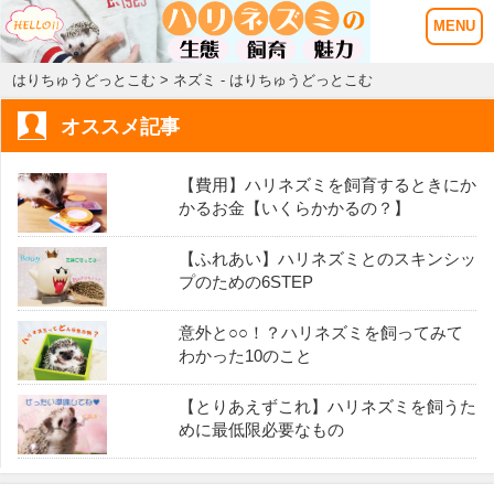
はりちゅうどっとこむ
> ネズミ - はりちゅうどっとこむ
オススメ記事
【費用】ハリネズミを飼育するときにか
かるお金【いくらかかるの？】
【ふれあい】ハリネズミとのスキンシッ
プのための6STEP
意外と○○！？ハリネズミを飼ってみて
わかった10のこと
【とりあえずこれ】ハリネズミを飼うた
めに最低限必要なもの